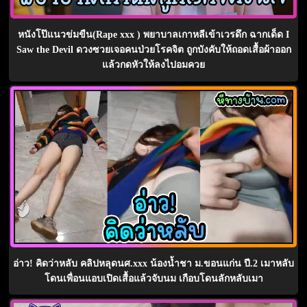
หนังโป๊แนวข่มขืน(Rape xxx ) พยาบาลเกาหลีเข้าเวรดึก ฉากเด็ด I
Saw the Devil ดวงซวยเจอคนป่วยโรคจิต ถูกบังคับให้ถอดเสื้อผ้าออก
แล้วกดหัวให้ลงไปอมควย
อ่าว! คิดว่าหลับ คลิปหลุดนศ.xxx น้องน้ำชา ม.ขอนแก่น ปี.2 เมาหลับ
โดนเพื่อนแอบเปิดเสื้อแล้วจับนม เกือบโดนลักหลับเมา