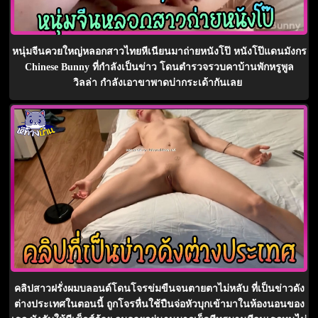
หนุ่มจีนควยใหญ่หลอกสาวไทยหีเนียนมาถ่ายหนังโป๊ หนังโป๊แดนมังกร
Chinese Bunny ที่กำลังเป็นข่าว โดนตำรวจรวบคาบ้านพักหรูพูล
วิลล่า กำลังเอาขาพาดบ่ากระเด้ากันเลย
คลิปสาวฝรั่งผมบลอนด์โดนโจรข่มขืนจนตายตาไม่หลับ ที่เป็นข่าวดัง
ต่างประเทศในตอนนี้ ถูกโจรหื่นใช้ปืนจ่อหัวบุกเข้ามาในห้องนอนของ