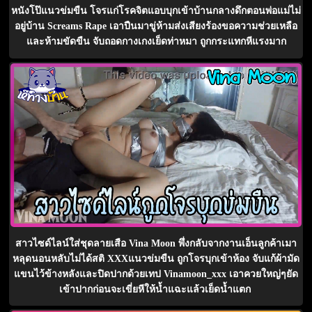
หนังโป๊แนวข่มขืน โจรแก่โรคจิตแอบบุกเข้าบ้านกลางดึกตอนพ่อแม่ไม่
อยู่บ้าน Screams Rape เอาปืนมาขู่ห้ามส่งเสียงร้องขอความช่วยเหลือ
และห้ามขัดขืน จับถอดกางเกงเย็ดท่าหมา ถูกกระแทกหีแรงมาก
สาวไซด์ไลน์ใส่ชุดลายเสือ Vina Moon พึ่งกลับจากงานเอ็นลูกค้าเมา
หลุดนอนหลับไม่ได้สติ XXXแนวข่มขืน ถูกโจรบุกเข้าห้อง จับแก้ผ้ามัด
แขนไว้ข้างหลังและปิดปากด้วยเทป Vinamoon_xxx เอาควยใหญ่ๆยัด
เข้าปากก่อนจะเขี่ยหีให้น้ำแฉะแล้วเย็ดน้ำแตก