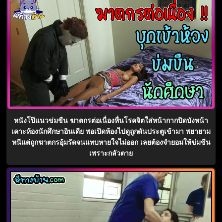
หนังโป๊แนวข่มขืน ฆาตกรต่อเนื่องหื่นโรคจิตใส่หน้ากากปิดบังหน้า
เคาะห้องนักศึกษาอินเดีย พอเปิดห้องไปดูถูกดันประตูเข้ามา พยายาม
หนีแต่ถูกฆาตกรอุ้มรัดจนแทบหายใจไม่ออก เลยต้องจำยอมให้ข่มขืน
เพราะกลัวตาย