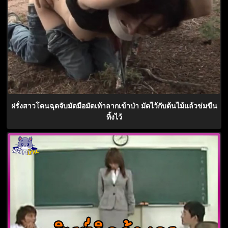
ฝรั่งสาวโดนฉุดจับมัดมือมัดเท้าลากเข้าป่า มัดไว้กับต้นไม้แล้วข่มขืน
ทิ้งไว้