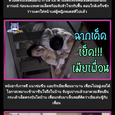
ควยยัดจนเลือดออกปาก แล้วเอาด้ามมีดแทงหีพอเลือดยิ่งออกยิ่งมี
อารมณ์ ก่อนจะแทงควยเย็ดพร้อมจับหัวโขกกับพื้น ตอนใกล้เสร็จชัก
ว่าวแตกใส่หน้าแต่ผู้หญิงหมดสติไปแล้ว
หนังอาร์เกาหลี แนวข่มขืน แอบรักเมียเพื่อนมานาน เพื่อนไม่อยู่เลยได้
โอกาสเหมาะเข้ามาขืนใจถึงในบ้าน จับจูบปากแล้วเอาควยเสียบยืน
กระเด้าเย็ดตรงบันไดบ้าน เพื่อนกลับมาเห็นพอดีคิดว่าเมียเล่นชู้กับ
เพื่อน