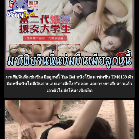
มาเฟียจีนหื่นข่มขืนเมียลูกหนี้ Yao Bei หนังโป๊แนวข่มขืน TM0159 ผัว
ติดหนี้พนันไม่มีเงินจ่ายเลยเอาเมียไปขัดดอก แอบวางยาเสียสาวแล้ว
เอาตัวไปส่งให้มาเฟียเย็ด