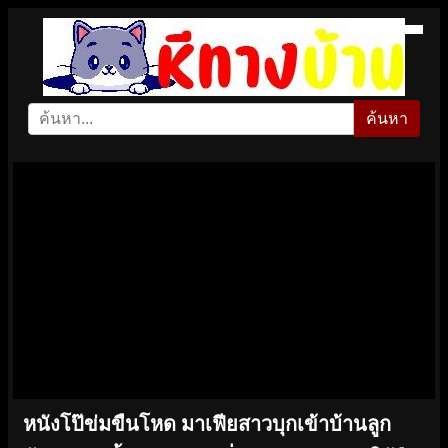
ค้นหา
หนังโป๊ข่มขืนโหด มาเฟียสาวบุกเข้าบ้านลูก