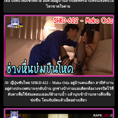
เธอ บังคับให้มีเซ็กส์ด้วย อมควยอยู่นานมากเย็ดหีทรมานหีจนเธอทนไม่
ไหวขาดใจตาย
AV ญี่ปุ่นซับไทย SHKD-622 – Mako Oda อยู่บ้านคนเดียว สามีทำงาน
อยู่ต่างประเทศนานๆกลับบ้าน ถูกช่างบ้ากามแอบติดกล้องวงจรปิดไว้ที่
ลับตาเพื่อใช้ส่องตอนเธอแก้ผ้าอาบน้ำ แล้วบุกเข้าบ้านกลางดึกเพื่อ
ข่มขืน โดนจับมัดแล้วเย็ดอย่างเสียว