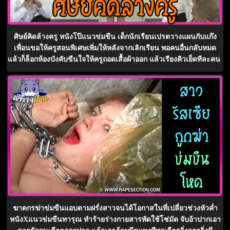
ศิษย์คิดล้างครู หนังโป๊แนวข่มขืน เด็กนักเรียนเปรตวางแผนกับแก๊ง
เพื่อนขอให้ครูสอนพิเศษเพิ่มให้หลังจากเลิกเรียน พอคนอื่นกลับหมด
แล้วก็ล็อกห้องบังคับขืนใจให้ครูถอดเสื้อผ้าออก แล้วเรียงคิวเย็ดทีละคน
ฆาตกรฆ่าข่มขืนแอบตามฝรั่งสาวจนได้โอกาสในที่เปลี่ยวช่วงหัวค่ำ
หนังXแนวข่มขืนทารุณ ทำร้ายร่างกายสารพัดใช้โซ่มัด จับอ้าปากเอา