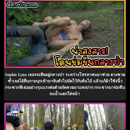
Sophie Lynx เธอรถเสียอยู่กลางป่า ระหว่างโทรหาคนมาช่วย ดวงซวย
ซ้ำเจอไอ้หื่นกามบุกเข้ามาจับตัวไปมัดไว้กับต้นไม้ แล้วแก้ผ้าใช้4นิ้ว
กระซวกหีเธออย่างรุนแรงต่อด้วยงัดควยมาแทงปาก กระชากมาข่มขืน
จนน้ำแตกใส่หน้า