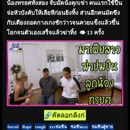
น้องทรยศทั้งสอง จับมัดนั่งคุกเข่า คนแรกใช้ปืน
จ่อหัวบังคับให้เลียหีก่อนยิงทิ้ง ส่วนอีกคนมัดขึง
กับเตียงถอดกางเกงชักว่าวจนควยแข็งแล้วขึ้น
โยกจนตัวเองเสร็จแล้วฆ่าทิ้ง
👁️ 13 ครั้ง
forced
Rape
rough
xxxข่มขืน
ข่มขืนxxx
ข่มขืนผู้ชาย