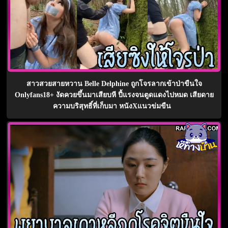
สาวสวยสายหวาน Belle Delphine ถูกโจรลากเข้าป่าขืนใจ
Onlyfans18+ งัดควยขึ้นมาเสียบหี ปี้แรงจนตูดแดงไปหมด เสียดาย
ความบริสุทธิ์ที่เก็บมา หนังXแนวข่มขืน