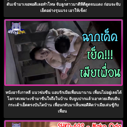
ดันเข้ามาเจอพอดีเลยทำโทษ จับลูกสาวมาตีหีตีตูดจนแดง ก่อนจะจับ
เย็ดอย่างรุนแรง เอาให้เข็ด!
หนังอาร์เกาหลี แนวข่มขืน แอบรักเมียเพื่อนมานาน เพื่อนไม่อยู่เลยได้
โอกาสเหมาะเข้ามาขืนใจถึงในบ้าน จับจูบปากแล้วเอาควยเสียบยืน
กระเด้าเย็ดตรงบันไดบ้าน เพื่อนกลับมาเห็นพอดีคิดว่าเมียเล่นชู้กับ
เพื่อน