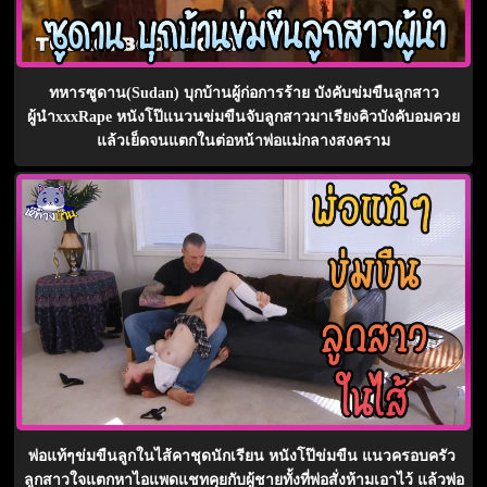
ทหารซูดาน(Sudan) บุกบ้านผู้ก่อการร้าย บังคับข่มขืนลูกสาว
ผู้นำxxxRape หนังโป๊แนวนข่มขืนจับลูกสาวมาเรียงคิวบังคับอมควย
แล้วเย็ดจนแตกในต่อหน้าพ่อแม่กลางสงคราม
พ่อแท้ๆข่มขืนลูกในไส้คาชุดนักเรียน หนังโป๊ข่มขืน แนวครอบครัว
ลูกสาวใจแตกหาไอแพดแชทคุยกับผู้ชายทั้งที่พ่อสั่งห้ามเอาไว้ แล้วพ่อ