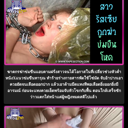
ฆาตกรฆ่าข่มขืนแอบตามฝรั่งสาวจนได้โอกาสในที่เปลี่ยวช่วงหัวค่ำ
หนังXแนวข่มขืนทารุณ ทำร้ายร่างกายสารพัดใช้โซ่มัด จับอ้าปากเอา
ควยยัดจนเลือดออกปาก แล้วเอาด้ามมีดแทงหีพอเลือดยิ่งออกยิ่งมี
อารมณ์ ก่อนจะแทงควยเย็ดพร้อมจับหัวโขกกับพื้น ตอนใกล้เสร็จชัก
ว่าวแตกใส่หน้าแต่ผู้หญิงหมดสติไปแล้ว