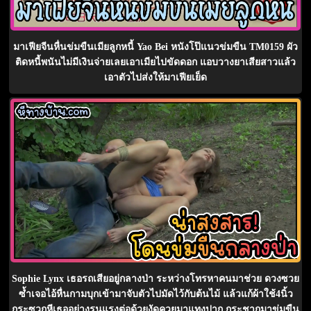
มาเฟียจีนหื่นข่มขืนเมียลูกหนี้ Yao Bei หนังโป๊แนวข่มขืน TM0159 ผัว
ติดหนี้พนันไม่มีเงินจ่ายเลยเอาเมียไปขัดดอก แอบวางยาเสียสาวแล้ว
เอาตัวไปส่งให้มาเฟียเย็ด
Sophie Lynx เธอรถเสียอยู่กลางป่า ระหว่างโทรหาคนมาช่วย ดวงซวย
ซ้ำเจอไอ้หื่นกามบุกเข้ามาจับตัวไปมัดไว้กับต้นไม้ แล้วแก้ผ้าใช้4นิ้ว
กระซวกหีเธออย่างรุนแรงต่อด้วยงัดควยมาแทงปาก กระชากมาข่มขืน