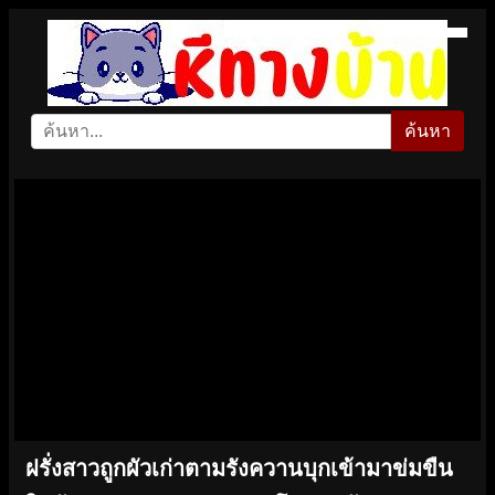
ค้นหา
ฝรั่งสาวถูกผัวเก่าตามรังควานบุกเข้ามาข่มขืน