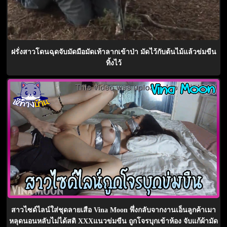
ฝรั่งสาวโดนฉุดจับมัดมือมัดเท้าลากเข้าป่า มัดไว้กับต้นไม้แล้วข่มขืน
ทิ้งไว้
สาวไซด์ไลน์ใส่ชุดลายเสือ Vina Moon พึ่งกลับจากงานเอ็นลูกค้าเมา
หลุดนอนหลับไม่ได้สติ XXXแนวข่มขืน ถูกโจรบุกเข้าห้อง จับแก้ผ้ามัด