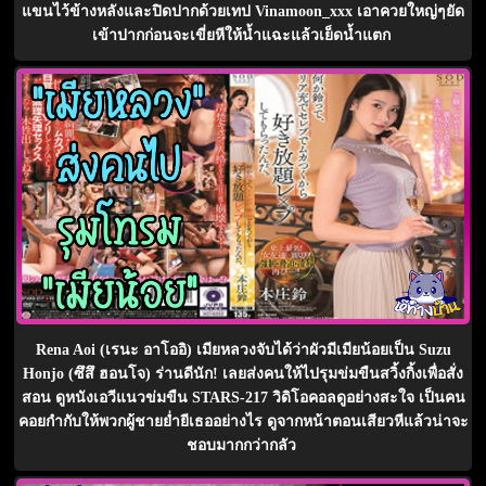
แขนไว้ข้างหลังและปิดปากด้วยเทป Vinamoon_xxx เอาควยใหญ่ๆยัด
เข้าปากก่อนจะเขี่ยหีให้น้ำแฉะแล้วเย็ดน้ำแตก
Rena Aoi (เรนะ อาโออิ) เมียหลวงจับได้ว่าผัวมีเมียน้อยเป็น Suzu
Honjo (ซึสึ ฮอนโจ) ร่านดีนัก! เลยส่งคนให้ไปรุมข่มขืนสวิ้งกิ้งเพื่อสั่ง
สอน ดูหนังเอวีแนวข่มขืน STARS-217 วิดิโอคอลดูอย่างสะใจ เป็นคน
คอยกำกับให้พวกผู้ชายย่ำยีเธออย่างไร ดูจากหน้าตอนเสียวหีแล้วน่าจะ
ชอบมากกว่ากลัว