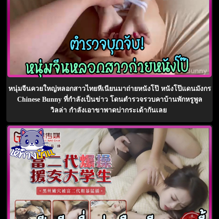
หนุ่มจีนควยใหญ่หลอกสาวไทยหีเนียนมาถ่ายหนังโป๊ หนังโป๊แดนมังกร
Chinese Bunny ที่กำลังเป็นข่าว โดนตำรวจรวบคาบ้านพักหรูพูล
วิลล่า กำลังเอาขาพาดบ่ากระเด้ากันเลย