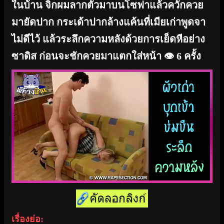
ในบ้าน จิกผมลากตัวมาบนโซฟาแล้วควักควย
มายัดปาก กระเด้าปากล้างแค้นที่เมียเก่าพูดจา
ไม่ดีไว้ แล้วระลึกความหลังด้วยการเย็ดหีอย่าง
ซาดิส ก่อนจะชักควยมาแตกใส่หน้า
👁️ 6 ครั้ง
เรื่องย่อ: