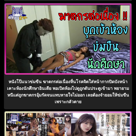
หนังโป๊แนวข่มขืน ฆาตกรต่อเนื่องหื่นโรคจิตใส่หน้ากากปิดบังหน้า
เคาะห้องนักศึกษาอินเดีย พอเปิดห้องไปดูถูกดันประตูเข้ามา พยายาม
หนีแต่ถูกฆาตกรอุ้มรัดจนแทบหายใจไม่ออก เลยต้องจำยอมให้ข่มขืน
เพราะกลัวตาย