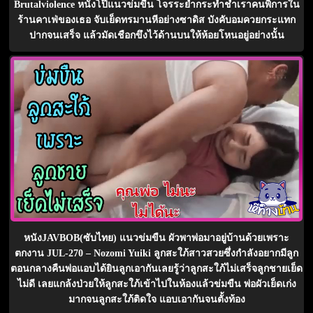
Brutalviolence หนังโป๊แนวข่มขืน โจรระยำกระทำชำเราคนพิการใน
ร้านคาเฟ่ของเธอ จับเย็ดทรมานหีอย่างซาดิส บังคับอมควยกระแทก
ปากจนเสร็จ แล้วมัดเชือกขึงไว้ด้านบนให้ห้อยโหนอยู่อย่างนั้น
หนังJAVBOB(ซับไทย) แนวข่มขืน ผัวพาพ่อมาอยู่บ้านด้วยเพราะ
ตกงาน JUL-270 – Nozomi Yuiki ลูกสะใภ้สาวสวยซึ่งกำลังอยากมีลูก
ตอนกลางคืนพ่อแอบได้ยินลูกเอากันเลยรู้ว่าลูกสะใภ้ไม่เสร็จลูกชายเย็ด
ไม่ดี เลยแกล้งป่วยให้ลูกสะใภ้เข้าไปในห้องแล้วข่มขืน พ่อผัวเย็ดเก่ง
มากจนลูกสะใภ้ติดใจ แอบเอากันจนตั้งท้อง