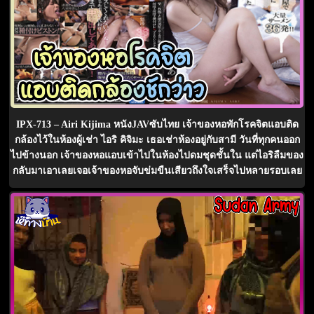
IPX-713 – Airi Kijima หนังJAVซับไทย เจ้าของหอพักโรคจิตแอบติด
กล้องไว้ในห้องผู้เช่า ไอริ คิจิมะ เธอเช่าห้องอยู่กับสามี วันที่ทุกคนออก
ไปข้างนอก เจ้าของหอแอบเข้าไปในห้องไปดมชุดชั้นใน แต่ไอริลืมของ
กลับมาเอาเลยเจอเจ้าของหอจับข่มขืนเสียวถึงใจเสร็จไปหลายรอบเลย