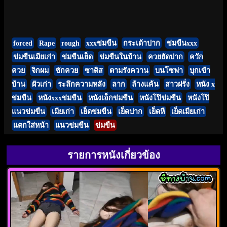
forced
Rape
rough
xxxข่มขืน
กระเด้าปาก
ข่มขืนxxx
ข่มขืนเมียเก่า
ข่มขืนเย็ด
ข่มขืนในบ้าน
ควยยัดปาก
ควัก
ควย
จิกผม
ชักควย
ซาดิส
ตามรังควาน
บนโซฟา
บุกเข้า
บ้าน
ผัวเก่า
ระลึกความหลัง
ลาก
ล้างแค้น
สาวฝรั่ง
หนัง x
ข่มขืน
หนังxxxข่มขืน
หนังเอ็กข่มขืน
หนังโป๊ข่มขืน
หนังโป๊
แนวข่มขืน
เมียเก่า
เย็ดข่มขืน
เย็ดปาก
เย็ดหี
เย็ดเมียเก่า
แตกใส่หน้า
แนวข่มขืน
ข่มขืน
รายการหนังเกี่ยวข้อง