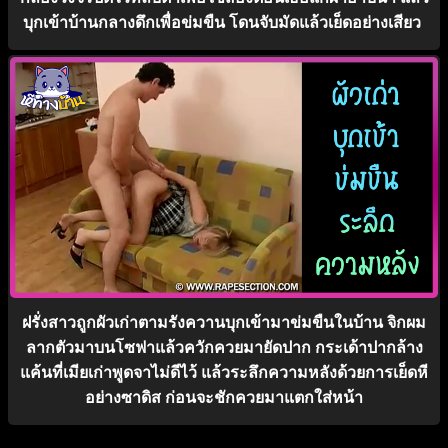
บุกเข้าบ้านกลางดึกเพื่อข่มขืน โดนจับมัดแล้วเย็ดอย่างเสียว
ฝรั่งสาวถูกผัวเก่าตามรังควานบุกเข้ามาข่มขืนในบ้าน จิกผม
ลากตัวมาบนโซฟาแล้วควักควยมายัดปาก กระเด้าปากล้าง
แค้นที่เมียเก่าพูดจาไม่ดีไว้ แล้วระลึกความหลังด้วยการเย็ดหี
อย่างซาดิส ก่อนจะชักควยมาแตกใส่หน้า