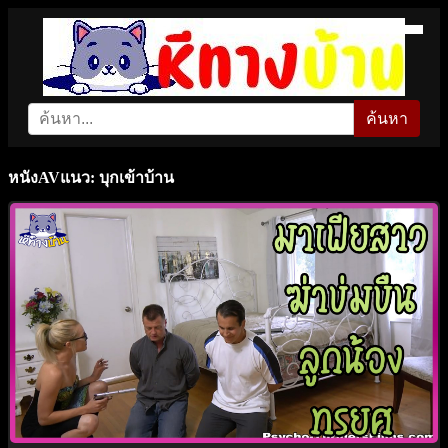
ค้นหา
หนังAVแนว: บุกเข้าบ้าน