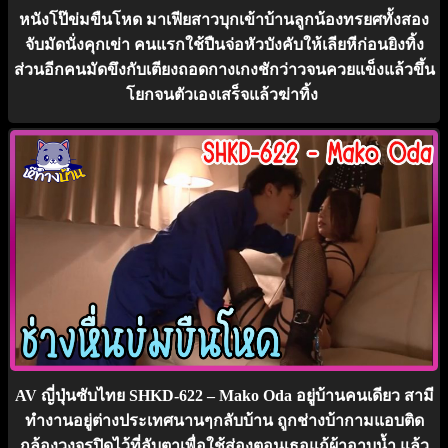
หนังโป๊ข่มขืนโหด มาเฟียสาวบุกเข้าบ้านลูกน้องทรยศทั้งสอง
จับมัดนั่งคุกเข่า คนแรกใช้ปืนจ่อหัวบังคับให้เลียหีก่อนยิงทิ้ง
ส่วนอีกคนมัดขึงกับเตียงถอดกางเกงชักว่าวจนควยแข็งแล้วขึ้น
โยกจนตัวเองเสร็จแล้วฆ่าทิ้ง
AV ญี่ปุ่นซับไทย SHKD-622 – Mako Oda อยู่บ้านคนเดียว สามี
ทำงานอยู่ต่างประเทศนานๆกลับบ้าน ถูกช่างบ้ากามแอบติด
กล้องวงจรปิดไว้ที่ลับตาเพื่อใช้ส่องตอนเธอแก้ผ้าอาบน้ำ แล้ว