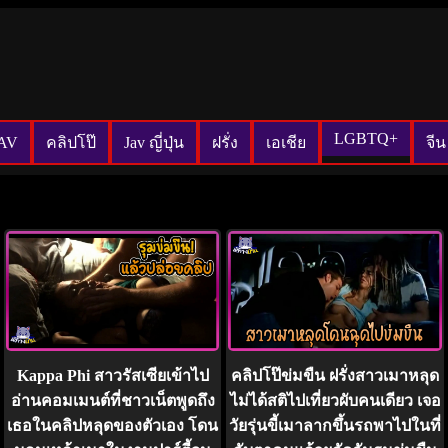
LGBTQ+
งAV
คลิปโป๊
Jav ญี่ปุ่น
ฝรั่ง
เอเชีย
จีน
Kappa Phi สาวรัสเซียเข้าไป
คลิปโป๊ข่มขืน ฝรั่งสาวเมาหลุด
อ่านคอมเมนต์ที่ชาวเน็ตพูดถึง
ไม่ได้สติไปเที่ยวผับคนเดียว เจอ
เธอในคลิปหลุดของตัวเอง โดน
วัยรุ่นขี้เมาลากขึ้นรถพาไปในที่