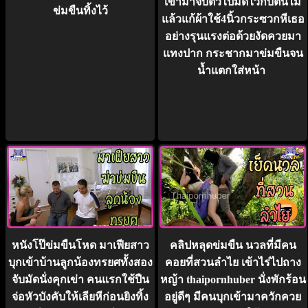
เข้ามาจับตัวไปมัดไว้กับต้นไม้
ข่มขืนทิ้งไว้
แล้วแก้ผ้าใช้4นิ้วกระซวกหีเธอ
อย่างรุนแรงต่อด้วยงัดควยมา
แทงปาก กระชากมาข่มขืนจน
น้ำแตกใส่หน้า
หนังโป๊ข่มขืนโหด มาเฟียสาว
คลิปหลุดข่มขืน นวลที่มีคน
บุกเข้าบ้านลูกน้องทรยศทั้งสอง
คอยที่สวนลำไย เข้าไร่ไปถาง
จับมัดนั่งคุกเข่า คนแรกใช้ปืน
หญ้า thaipornhuber นั่งพักร้อน
จ่อหัวบังคับให้เลียหีก่อนยิงทิ้ง
อยู่ดีๆ มีคนบุกเข้ามาควักควย