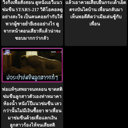
วิ้งกิ้งเพื่อสั่งสอน ดูหนังเอวีแนว
แล้วเอาควยเสียบยืนกระเด้าเย็ด
ข่มขืน STARS-217 วิดิโอคอลดู
ตรงบันไดบ้าน เพื่อนกลับมา
อย่างสะใจ เป็นคนคอยกำกับให้
เห็นพอดีคิดว่าเมียเล่นชู้กับ
พวกผู้ชายย่ำยีเธออย่างไร ดู
เพื่อน
จากหน้าตอนเสียวหีแล้วน่าจะ
ชอบมากกว่ากลัว
พ่อแท้ๆเสพยาจนหลอน ขาดสติ
ข่มขืนลูกสาวตัวเองท่าหมาคา
ห้องน้ำ หนังโป๊แนวข่มขืน เลว
กว่านั้นไม่มีเงินซื้อยา พาเพื่อน
มาข่มขืนด้วยเพื่อแลกเงิน
ลูกสาวร้องไห้จนเสียสติ