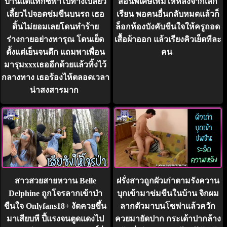
บ้านแต่แท็กซี่พาไปทางเปลี่ยว
สอนพิเศษเพิ่มให้หลังจากเลิก
เลี้ยวไปจอดข่มขืนบนรถ เธอ
เรียน พอคนอื่นกลับหมดแล้วก็
ดิ้นไม่ยอมเลยโดนทำร้าย
ล็อกห้องบังคับขืนใจให้ครูถอด
ร่างกายอย่างทารุณ โดนเย็ด
เสื้อผ้าออก แล้วเรียงคิวเย็ดทีละ
ตั้งแต่เย็นจนดึก แถมพาเพื่อน
คน
มารุมxxxเธออีกด้วยแล้วทิ้งไว้
กลางทาง เธอร้องไห้ตลอดเวลา
น่าสงสารมาก
สาวสวยสายหวาน Belle
ฝรั่งสาวถูกผัวเก่าตามรังควาน
Delphine ถูกโจรลากเข้าป่า
บุกเข้ามาข่มขืนในบ้าน จิกผม
ขืนใจ Onlyfans18+ งัดควยขึ้น
ลากตัวมาบนโซฟาแล้วควัก
มาเสียบหี ปี้แรงจนตูดแดงไป
ควยมายัดปาก กระเด้าปากล้าง