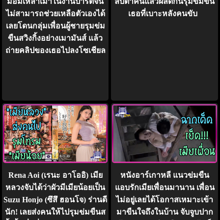
มอมเหล้าเมาในงานปาร์ตี้จน
ลับตาคนแล้วผลัดกันรุมข่มขืน
ไม่สามารถช่วยเหลือตัวเองได้
เธอที่เบาะหลังคนขับ
เลยโดนกลุ่มเพื่อนผู้ชายรุมข่ม
ขืนสวิงกิ้งอย่างเมามันส์ แล้ว
ถ่ายคลิปของเธอไปลงโซเชียล
Rena Aoi (เรนะ อาโออิ) เมีย
หนังอาร์เกาหลี แนวข่มขืน
หลวงจับได้ว่าผัวมีเมียน้อยเป็น
แอบรักเมียเพื่อนมานาน เพื่อน
Suzu Honjo (ซึสึ ฮอนโจ) ร่านดี
ไม่อยู่เลยได้โอกาสเหมาะเข้า
นัก! เลยส่งคนให้ไปรุมข่มขืนส
มาขืนใจถึงในบ้าน จับจูบปาก