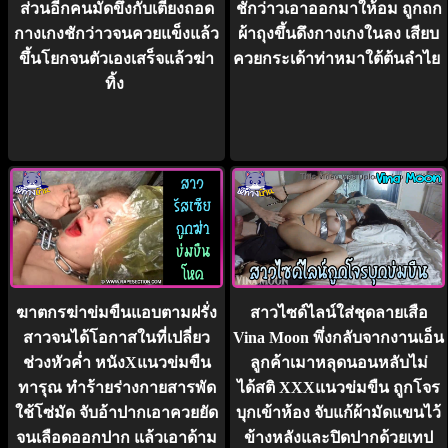
ส่วนอีกคนมัดขึงกับเตียงถอด
ชักว่าวเอาออกมาให้อม ถูกถก
กางเกงชักว่าวจนควยแข็งแล้ว
ผ้าถุงขึ้นดึงกางเกงในลง เสียบ
ขึ้นโยกจนตัวเองเสร็จแล้วฆ่า
ควยกระเด้าท่าหมาใต้ต้นลำไย
ทิ้ง
ฆาตกรฆ่าข่มขืนแอบตามฝรั่ง
สาวไซด์ไลน์ใส่ชุดลายเสือ
สาวจนได้โอกาสในที่เปลี่ยว
Vina Moon พึ่งกลับจากงานเอ็น
ช่วงหัวค่ำ หนังXแนวข่มขืน
ลูกค้าเมาหลุดนอนหลับไม่
ทารุณ ทำร้ายร่างกายสารพัด
ได้สติ XXXแนวข่มขืน ถูกโจร
ใช้โซ่มัด จับอ้าปากเอาควยยัด
บุกเข้าห้อง จับแก้ผ้ามัดแขนไว้
จนเลือดออกปาก แล้วเอาด้าม
ข้างหลังและปิดปากด้วยเทป