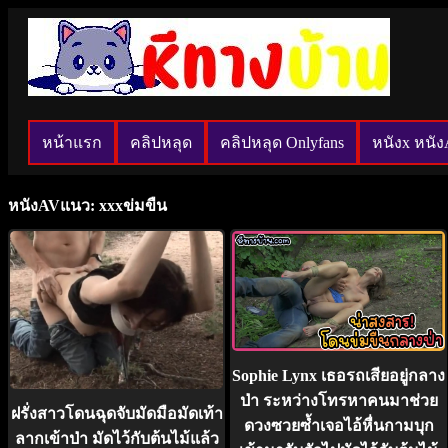
หน้าแรก
คลิปหลุด
คลิปหลุด Onlyfans
หนังx หนั
หนังAVแนว: xxxข่มขืน
Sophie Lynx เธอรถเสียอยู่กลาง
ป่า ระหว่างโทรหาคนมาช่วย
ฝรั่งสาวโดนฉุดจับมัดมือมัดเท้า
ดวงซวยซ้ำเจอไอ้หื่นกามบุก
ลากเข้าป่า มัดไว้กับต้นไม้แล้ว