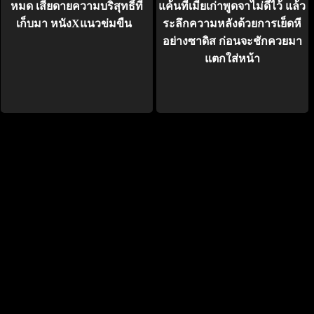
หมด เสียดายความบริสุทธิ์ที่
แค้นที่เมียเก่าพูดจาไม่ดีไว้ แล้ว
เก็บมา หนังXแนวข่มขืน
ระลึกความหลังด้วยการเย็ดหี
อย่างซาดิส ก่อนจะชักควยมา
แตกใส่หน้า